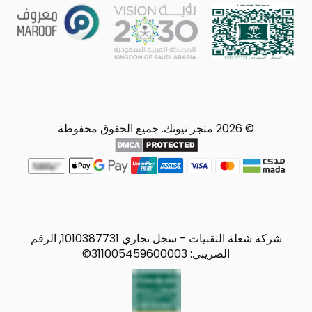
© 2026 متجر نيوتك. جميع الحقوق محفوظة
شركة شعلة التقنيات - سجل تجاري 1010387731, الرقم
الضريبي: 311005459600003©