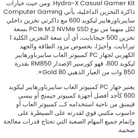
Hydro-X Casual Gamer Kit. ومن حيث خيارات
ذاكرة التخزين الداخلية، يأتي Computer Gaming
سايبرباورهايبر ليكويد 600 مع ذاكرتي تخزين داخلي
لكل منهما من نوع PCIe M.2 NVMe SSD بسعة
تخزين 500 جيجابايت، أي أن سعة التخزين الكلية 1
تيرابايت. وأخيرًا، بخصوص مزود الطاقة والجهد
الكهربي لجهاز PC كمبيوتر العاب سايبرباورهايبر
ليكويد 600، فهو كورسير الإصدار RM850 بقدرة
850 وات من العيار الذهبي Gold 80+.
يعتبر جهاز PC كمبيوتر العاب سايبرباورهايبر ليكويد
600 كأحد أفضل أجهزة كمبيوتر جيمنج أو بيسي
قيمنق من ناحية استخدامه كـــ كمبيوتر العاب أو
حاسوب مكتبي قوي لقدرته على السيطرة على
وإتمام جميع المهام الصعبة التي تحتاج قدرات معالجة
ضخمة.