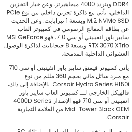
DDR4 وبتردد 4000 ميجاهيرتز. وعن خيار التخزين
الداخلي، يأتي مع ذاكرة تخزين داخلي من نوع PCIe
M.2 NVMe SSD وبسعة 1 تيرابايت. وعن الحديث
عن بطاقة المعالج الرسومي في كمبيوتر العاب
سايبر باور انفينيتي أو سي 710، فهو MSI GeForce
RTX 3070 XTrio وبسعة 8 جيجابايت لذاكرة الوصول
العشوائي الداخلية المدمجة.
يأتي كمبيوتر قيمنق سايبر باور انفينيتي أو سي 710
مع مبرد سائل مائي بحجم 360 مللم من نوع
Corsair Hydro Series H150i. بالإضافة إلى ذلك،
فالهيكل الخارجي لـــ كمبيوتر العاب سايبر باور
انفينيتي أو سي 710 فهو الإصدار 4000D Series
Mid-Tower Black OEM من العلامة التجارية
Corsair.
يسعى المستخدمين على الدوام إلى امتلاك PC