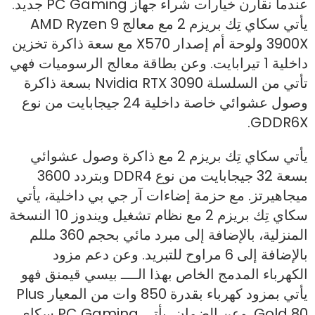
عندما نقارن خيارات شراء جهاز PC Gaming جديد.
يأتي سكاي تِك بريزم 2 مع معالج AMD Ryzen 9
3900X ولوحة أم إصدار X570 مع سعة ذاكرة تخزين
داخلية 1 تيرابايت. وعن بطاقة معالج الرسوميات فهي
تأتي من السلسلة Nvidia RTX 3090 بسعة ذاكرة
وصول عشوائي خاصة داخلية 24 جيجابايت من نوع
GDDR6X.
يأتي سكاي تِك بريزم 2 مع ذاكرة وصول عشوائي
بسعة 32 جيجابايت من نوع DDR4 وبتردد 3600
ميجاهيرتز. مع حزمة إضاءات آر جي بي داخلية، يأتي
سكاي تِك بريزم 2 مع نظام تشغيل ويندوز 10 النسخة
المنزلية، بالإضافة إلى مبرد مائي بحجم 360 مللم
بالإضافة إلى 6 مراوح للتبريد. وعن دعم مزود
الكهرباء المدمج الخاص بهذا الــــ بيسي قيمنق فهو
يأتي بمزود كهرباء بقدرة 850 وات من المعيار Plus
Gold 80. وعن الضمان، يأتي PC Gaming سكاي