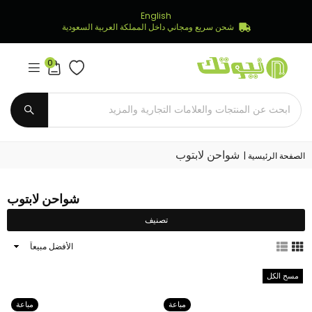
English
شحن سريع ومجاني داخل المملكة العربية السعودية
0
Newtech
Store
يُقدِّم
شواحن لابتوب
الصفحة الرئيسية
|
شواحن لابتوب
تصنيف
ترتيب
النتائج
حسب
مسح الكل
مباعة
مباعة