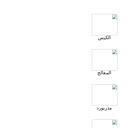
الكيس
المعالج
مذربورد