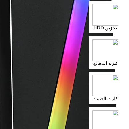
تخزين HDD
تبريد المعالج
كارت الصوت