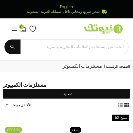
English
شحن سريع ومجاني داخل المملكة العربية السعودية
0
Newtech
Store
يُقدِّم
مستلزمات الكمبيوتر
الصفحة الرئيسية
|
مستلزمات الكمبيوتر
تصنيف
ترتيب
النتائج
حسب
مسح الكل
مباعة
14% OFF