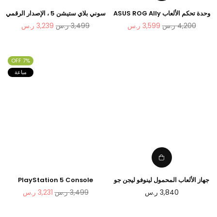
وحدة تحكم الألعاب ASUS ROG Ally
سوني بلاي ستيشن 5 ، الإصدار الرقمي
المحمولة بمعالج AMD Ryzen Z1
سعر
سعر
4,200
ر.س
3,599
ر.س
3,499
ر.س
3,239
ر.س
Extreme بسعة 512 جيجابايت
عادي
عادي
7% OFF
مباعة
جهاز الألعاب المحمول لينوفو ليجن جو
PlayStation 5 Console
بسعة 512 جيجابايت
Ratchet & Clank: Rift Apart
سعر
سعر
3,840
ر.س
3,499
ر.س
3,231
ر.س
Bundle
عادي
عادي