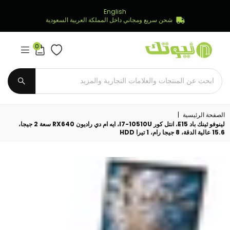
English
شحن سريع ومجاني داخل المملكة العربية السعودية
0
Newtech
Store
يُقدِّم
الصفحة الرئيسية
|
لينوفو ثينك باد E15، انتل كور I7-10510U، ايه ام دي راديون RX640 سعة 2 جيجا،
15.6 عالية الدقة، 8 جيجا رام، 1 تيرا HDD