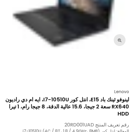
Lenovo
لينوفو ثينك باد E15، انتل كور I7-10510U، ايه ام دي راديون
RX640 سعة 2 جيجا، 15.6 عالية الدقة، 8 جيجا رام، 1 تيرا
HDD
رقم تعريف المنتج
20RD001UAD
المعالج: انتل كور i7-10510U (4C / 8T، 1.8 / 4.9GHz، 8MB)