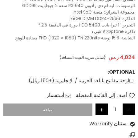
الرسومات: ايه ام دي راديون RX 640 سعة 2 جيجابايت GDDR5
مجموعة الشرائح: منصة Intel SoC
الذاكرة: 1x8GB DIMM DDR4-2666
التخزين: 1 تيرا بايت HDD 5400 دورة في الدقيقة 2.5 ″
ذاكرة Optane: لا شيء
الشاشة: 15.6 بوصة FHD (1920 × 1080) TN 220nits مضادة للوهج
4,024
ر.س
(شامل ضريبة القيمة المضافة)
سعر
عادي
OPTIONAL:
لوحة مفاتيح باللغة العربية / الإنجليزية (+150 ريال)
أضف إلى القائمة المفضلة
أستفسار
مباعة
سنتان
Warranty