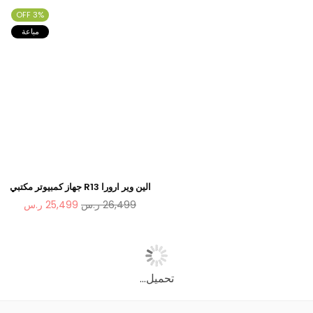
2070 8 جيجا بايت، ذاكرة 16 جيجا
3% OFF
بايت، 1 تيرا بايت SSD
مباعة
الين وير ارورا R13 جهاز كمبيوتر مكتبي
Dell، انتل I9 12900KF، ذاكرة 64
سعر
26,499
ر.س
25,499
ر.س
جيجا ، 2 تيرا M.2 SSD، بطاقة
عادي
جرافكس RTX 3090 سعة 24 جيجا
(2022)
تحميل...