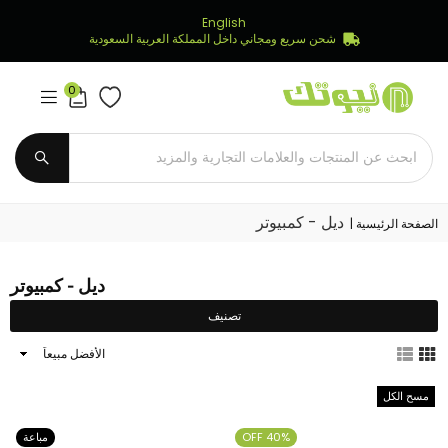
English
شحن سريع ومجاني داخل المملكة العربية السعودية
0
Newtech
Store
يُقدِّم
ديل - كمبيوتر
الصفحة الرئيسية
|
ديل - كمبيوتر
تصنيف
ترتيب
النتائج
حسب
مسح الكل
40% OFF
مباعة