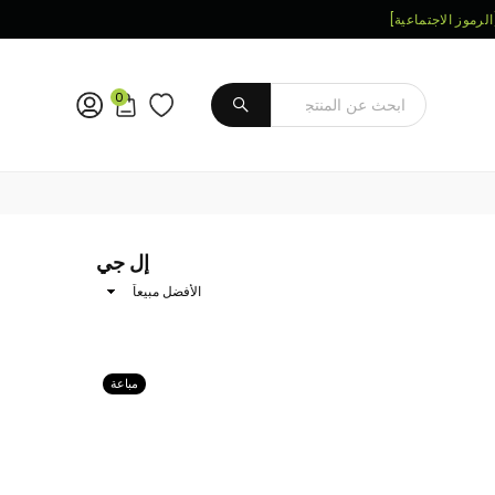
الرموز الاجتماعية]
0
يُقدِّم
إل جي
ترتيب
النتائج
حسب
مباعة