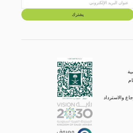
يشترك
ية
م
اع والاسترداد